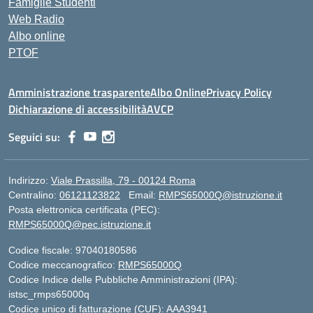
Famiglie Studenti
Web Radio
Albo online
PTOF
Amministrazione trasparente
Albo Online
Privacy Policy
Dichiarazione di accessibilità
AVCP
Seguici su:
Indirizzo:
Viale Prassilla, 79 - 00124 Roma
Centralino:
06121123822
Email:
RMPS65000Q@istruzione.it
Posta elettronica certificata (PEC):
RMPS65000Q@pec.istruzione.it
Codice fiscale: 97040180586
Codice meccanografico:
RMPS65000Q
Codice Indice delle Pubbliche Amministrazioni (IPA):
istsc_rmps65000q
Codice unico di fatturazione (CUF): AAA3941