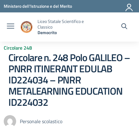
Vai ai contenuti
Vai al menu di navigazione
Vai al footer
Ministero dell'Istruzione e del Merito
Liceo Statale Scientifico e
Classico
Democrito
Circolare 248
Circolare n. 248 Polo GALILEO –
PNRR ITINERANT EDULAB
ID224034 – PNRR
METALEARNING EDUCATION
ID224032
Personale scolastico