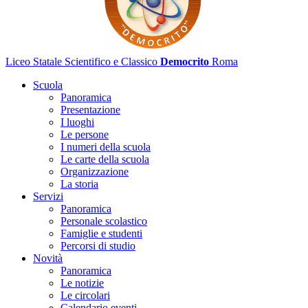
Liceo Statale Scientifico e Classico
Democrito
Roma
Scuola
Panoramica
Presentazione
I luoghi
Le persone
I numeri della scuola
Le carte della scuola
Organizzazione
La storia
Servizi
Panoramica
Personale scolastico
Famiglie e studenti
Percorsi di studio
Novità
Panoramica
Le notizie
Le circolari
Calendario eventi