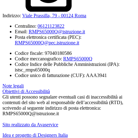
Indirizzo:
Viale Prassilla, 79 - 00124 Roma
Centralino:
06121123822
Email:
RMPS65000Q@istruzione.it
Posta elettronica certificata (PEC):
RMPS65000Q@pec.istruzione.it
Codice fiscale: 97040180586
Codice meccanografico:
RMPS65000Q
Codice Indice delle Pubbliche Amministrazioni (IPA):
istsc_rmps65000q
Codice unico di fatturazione (CUF): AAA3941
Note legali
Obiettivi di Accessibilità
Gli utenti possono segnalare eventuali casi di inaccessibilità ai
contenuti del sito web al responsabile dell’accessibilità (RTD),
scrivendo al seguente indirizzo di posta elettronica:
RMPS65000Q@istruzione.it
Sito realizzato da Avaservice
Idea e progetto di Designers Italia