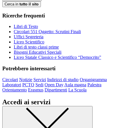
Cerca in
tutto il sito
Ricerche frequenti
Libri di Testo
Circolari 551 Oggetto: Scrutini Finali
Uffici Segreteria
Liceo Scientifico
Libri di testo classi prime
Bisogni Educativi Speciali
Liceo Statale Classico e Scientifico “Democrito”
Potrebbero interessarti
Circolari
Notizie
Servizi
Indirizzi di studio
Organigramma
Laboratori
PCTO
Sedi
Open Day
Aula magna
Palestra
Orientamento
Erasmus
Dipartimenti
La Scuola
Accedi ai servizi