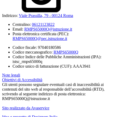
Indirizzo:
Viale Prassilla, 79 - 00124 Roma
Centralino:
06121123822
Email:
RMPS65000Q@istruzione.it
Posta elettronica certificata (PEC):
RMPS65000Q@pec.istruzione.it
Codice fiscale: 97040180586
Codice meccanografico:
RMPS65000Q
Codice Indice delle Pubbliche Amministrazioni (IPA):
istsc_rmps65000q
Codice unico di fatturazione (CUF): AAA3941
Note legali
Obiettivi di Accessibilità
Gli utenti possono segnalare eventuali casi di inaccessibilità ai
contenuti del sito web al responsabile dell’accessibilità (RTD),
scrivendo al seguente indirizzo di posta elettronica:
RMPS65000Q@istruzione.it
Sito realizzato da Avaservice
Idea e progetto di Designers Italia