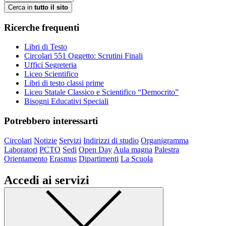
Cerca in
tutto il sito
Ricerche frequenti
Libri di Testo
Circolari 551 Oggetto: Scrutini Finali
Uffici Segreteria
Liceo Scientifico
Libri di testo classi prime
Liceo Statale Classico e Scientifico “Democrito”
Bisogni Educativi Speciali
Potrebbero interessarti
Circolari
Notizie
Servizi
Indirizzi di studio
Organigramma
Laboratori
PCTO
Sedi
Open Day
Aula magna
Palestra
Orientamento
Erasmus
Dipartimenti
La Scuola
Accedi ai servizi