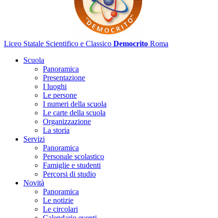
Liceo Statale Scientifico e Classico
Democrito
Roma
Scuola
Panoramica
Presentazione
I luoghi
Le persone
I numeri della scuola
Le carte della scuola
Organizzazione
La storia
Servizi
Panoramica
Personale scolastico
Famiglie e studenti
Percorsi di studio
Novità
Panoramica
Le notizie
Le circolari
Calendario eventi