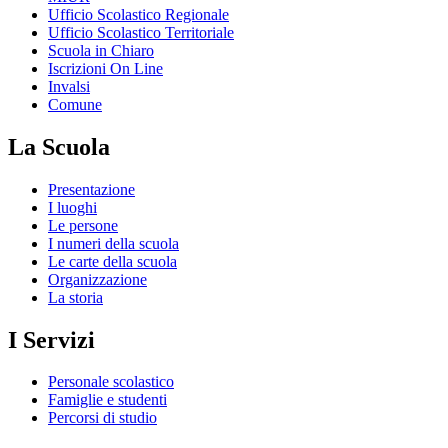
Ufficio Scolastico Regionale
Ufficio Scolastico Territoriale
Scuola in Chiaro
Iscrizioni On Line
Invalsi
Comune
La Scuola
Presentazione
I luoghi
Le persone
I numeri della scuola
Le carte della scuola
Organizzazione
La storia
I Servizi
Personale scolastico
Famiglie e studenti
Percorsi di studio