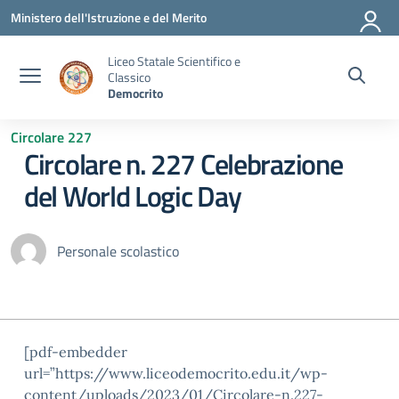
Vai ai contenuti
Vai al menu di navigazione
Vai al footer
Ministero dell'Istruzione e del Merito
Liceo Statale Scientifico e
Classico
Democrito
Circolare 227
Circolare n. 227 Celebrazione
del World Logic Day
Personale scolastico
[pdf-embedder
url=”https://www.liceodemocrito.edu.it/wp-
content/uploads/2023/01/Circolare-n.227-