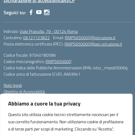
Dichiarazione di accessibilità
AVCP
Seguici su:
Indirizzo:
Viale Prassilla, 79 - 00124 Roma
Centralino:
06121123822
Email:
RMPS65000Q@istruzione.it
Posta elettronica certificata (PEC):
RMPS65000Q@pec.istruzione.it
Codice fiscale: 97040180586
Codice meccanografico:
RMPS65000Q
Codice Indice delle Pubbliche Amministrazioni (IPA): istsc_rmps65000q
Codice unico di fatturazione (CUF): AAA3941
Note legali
Obiettivi di Accessibilità
Gli utenti possono segnalare eventuali casi di inaccessibilità ai contenuti
Abbiamo a cuore la tua privacy
del sito web al responsabile dell’accessibilità (RTD), scrivendo al
seguente indirizzo di posta elettronica:
RMPS65000Q@istruzione.it
Questo sito utilizza cookie tecnici strettamente necessari per il
suo corretto funzionamento. Non utilizziamo cookie di profilazione
Sito realizzato da Avaservice
o di terze parti per scopi di marketing. Cliccando su "Accetta",