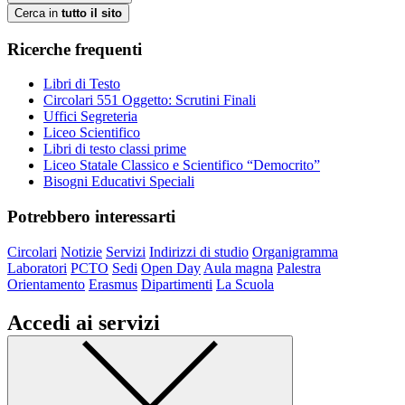
Cerca in
tutto il sito
Ricerche frequenti
Libri di Testo
Circolari 551 Oggetto: Scrutini Finali
Uffici Segreteria
Liceo Scientifico
Libri di testo classi prime
Liceo Statale Classico e Scientifico “Democrito”
Bisogni Educativi Speciali
Potrebbero interessarti
Circolari
Notizie
Servizi
Indirizzi di studio
Organigramma
Laboratori
PCTO
Sedi
Open Day
Aula magna
Palestra
Orientamento
Erasmus
Dipartimenti
La Scuola
Accedi ai servizi