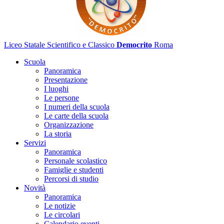
Liceo Statale Scientifico e Classico
Democrito
Roma
Scuola
Panoramica
Presentazione
I luoghi
Le persone
I numeri della scuola
Le carte della scuola
Organizzazione
La storia
Servizi
Panoramica
Personale scolastico
Famiglie e studenti
Percorsi di studio
Novità
Panoramica
Le notizie
Le circolari
Calendario eventi