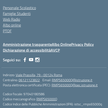
Personale Scolastico
Famiglie Studenti
Web Radio
Albo online
PTOF
Amministrazione trasparente
Albo Online
Privacy Policy
Dichiarazione di accessibilità
AVCP
Seguici su:
Indirizzo:
Viale Prassilla, 79 - 00124 Roma
Centralino:
06121123822
Email:
RMPS65000Q@istruzione.it
Posta elettronica certificata (PEC):
RMPS65000Q@pec.istruzione.it
Codice fiscale: 97040180586
Codice meccanografico:
RMPS65000Q
Codice Indice delle Pubbliche Amministrazioni (IPA): istsc_rmps65000q