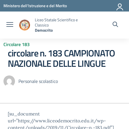
Vai ai contenuti
Vai al menu di navigazione
Vai al footer
Ministero dell'Istruzione e del Merito
Liceo Statale Scientifico e
Classico
Democrito
Circolare 183
circolare n. 183 CAMPIONATO
NAZIONALE DELLE LINGUE
Personale scolastico
[su_document
url=”https://www.liceodemocrito.edu.it/wp-
content/uploads/2019/11/Circolare-n.-183.pdf”]