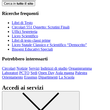
Cerca in
tutto il sito
Ricerche frequenti
Libri di Testo
Circolari 551 Oggetto: Scrutini Finali
Uffici Segreteria
Liceo Scientifico
Libri di testo classi prime
Liceo Statale Classico e Scientifico “Democrito”
Bisogni Educativi Speciali
Potrebbero interessarti
Circolari
Notizie
Servizi
Indirizzi di studio
Organigramma
Laboratori
PCTO
Sedi
Open Day
Aula magna
Palestra
Orientamento
Erasmus
Dipartimenti
La Scuola
Accedi ai servizi