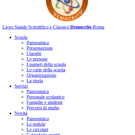
Liceo Statale Scientifico e Classico
Democrito
Roma
Scuola
Panoramica
Presentazione
I luoghi
Le persone
I numeri della scuola
Le carte della scuola
Organizzazione
La storia
Servizi
Panoramica
Personale scolastico
Famiglie e studenti
Percorsi di studio
Novità
Panoramica
Le notizie
Le circolari
Calendario eventi