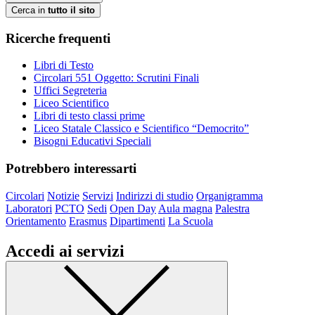
Cerca in
tutto il sito
Ricerche frequenti
Libri di Testo
Circolari 551 Oggetto: Scrutini Finali
Uffici Segreteria
Liceo Scientifico
Libri di testo classi prime
Liceo Statale Classico e Scientifico “Democrito”
Bisogni Educativi Speciali
Potrebbero interessarti
Circolari
Notizie
Servizi
Indirizzi di studio
Organigramma
Laboratori
PCTO
Sedi
Open Day
Aula magna
Palestra
Orientamento
Erasmus
Dipartimenti
La Scuola
Accedi ai servizi