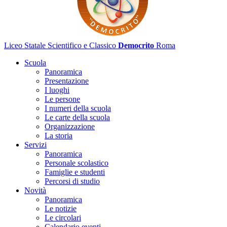
Liceo Statale Scientifico e Classico
Democrito
Roma
Scuola
Panoramica
Presentazione
I luoghi
Le persone
I numeri della scuola
Le carte della scuola
Organizzazione
La storia
Servizi
Panoramica
Personale scolastico
Famiglie e studenti
Percorsi di studio
Novità
Panoramica
Le notizie
Le circolari
Calendario eventi