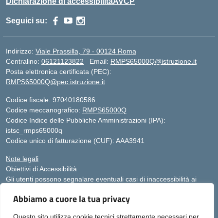
Dichiarazione di accessibilità
AVCP
Seguici su:
Indirizzo:
Viale Prassilla, 79 - 00124 Roma
Centralino:
06121123822
Email:
RMPS65000Q@istruzione.it
Posta elettronica certificata (PEC):
RMPS65000Q@pec.istruzione.it
Codice fiscale: 97040180586
Codice meccanografico:
RMPS65000Q
Codice Indice delle Pubbliche Amministrazioni (IPA):
istsc_rmps65000q
Codice unico di fatturazione (CUF): AAA3941
Note legali
Obiettivi di Accessibilità
Gli utenti possono segnalare eventuali casi di inaccessibilità ai
contenuti del sito web al responsabile dell’accessibilità (RTD),
Abbiamo a cuore la tua privacy
scrivendo al seguente indirizzo di posta elettronica:
RMPS65000Q@istruzione.it
Questo sito utilizza cookie tecnici strettamente necessari per