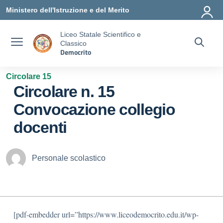
Vai ai contenuti
Vai al menu di navigazione
Vai al footer
Ministero dell'Istruzione e del Merito
Liceo Statale Scientifico e
Classico
Democrito
Circolare 15
Circolare n. 15
Convocazione collegio
docenti
Personale scolastico
[pdf-embedder url=”https://www.liceodemocrito.edu.it/wp-