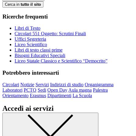
Cerca in
tutto il sito
Ricerche frequenti
Libri di Testo
Circolari 551 Oggetto: Scrutini Finali
Uffici Segreteria
Liceo Scientifico
Libri di testo classi prime
Bisogni Educativi Speciali
Liceo Statale Classico e Scientifico “Democrito”
Potrebbero interessarti
Circolari
Notizie
Servizi
Indirizzi di studio
Organigramma
Laboratori
PCTO
Sedi
Open Day
Aula magna
Palestra
Orientamento
Erasmus
Dipartimenti
La Scuola
Accedi ai servizi