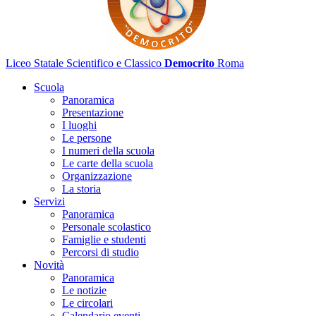
Liceo Statale Scientifico e Classico
Democrito
Roma
Scuola
Panoramica
Presentazione
I luoghi
Le persone
I numeri della scuola
Le carte della scuola
Organizzazione
La storia
Servizi
Panoramica
Personale scolastico
Famiglie e studenti
Percorsi di studio
Novità
Panoramica
Le notizie
Le circolari
Calendario eventi