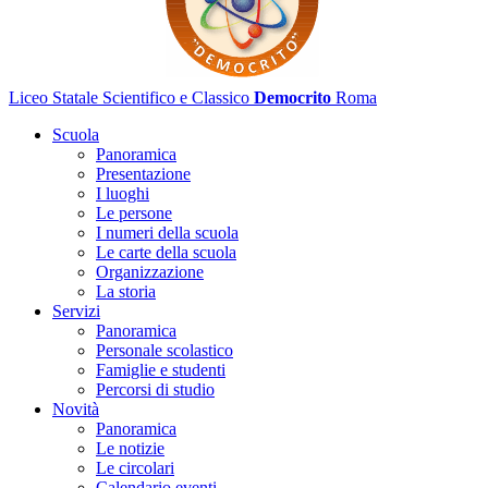
Liceo Statale Scientifico e Classico
Democrito
Roma
Scuola
Panoramica
Presentazione
I luoghi
Le persone
I numeri della scuola
Le carte della scuola
Organizzazione
La storia
Servizi
Panoramica
Personale scolastico
Famiglie e studenti
Percorsi di studio
Novità
Panoramica
Le notizie
Le circolari
Calendario eventi