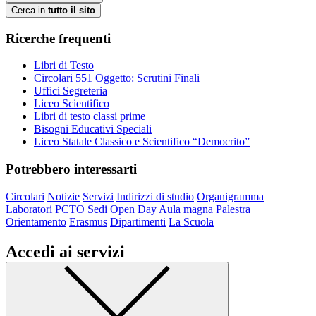
Cerca in
tutto il sito
Ricerche frequenti
Libri di Testo
Circolari 551 Oggetto: Scrutini Finali
Uffici Segreteria
Liceo Scientifico
Libri di testo classi prime
Bisogni Educativi Speciali
Liceo Statale Classico e Scientifico “Democrito”
Potrebbero interessarti
Circolari
Notizie
Servizi
Indirizzi di studio
Organigramma
Laboratori
PCTO
Sedi
Open Day
Aula magna
Palestra
Orientamento
Erasmus
Dipartimenti
La Scuola
Accedi ai servizi