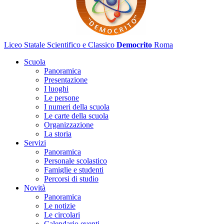
Liceo Statale Scientifico e Classico
Democrito
Roma
Scuola
Panoramica
Presentazione
I luoghi
Le persone
I numeri della scuola
Le carte della scuola
Organizzazione
La storia
Servizi
Panoramica
Personale scolastico
Famiglie e studenti
Percorsi di studio
Novità
Panoramica
Le notizie
Le circolari
Calendario eventi