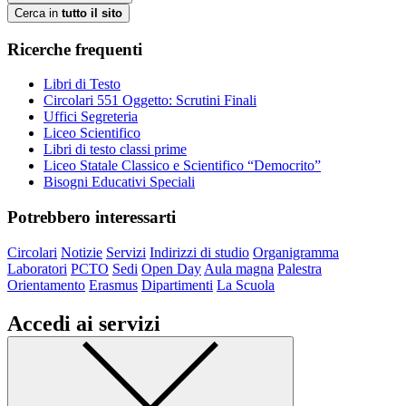
Cerca in
tutto il sito
Ricerche frequenti
Libri di Testo
Circolari 551 Oggetto: Scrutini Finali
Uffici Segreteria
Liceo Scientifico
Libri di testo classi prime
Liceo Statale Classico e Scientifico “Democrito”
Bisogni Educativi Speciali
Potrebbero interessarti
Circolari
Notizie
Servizi
Indirizzi di studio
Organigramma
Laboratori
PCTO
Sedi
Open Day
Aula magna
Palestra
Orientamento
Erasmus
Dipartimenti
La Scuola
Accedi ai servizi