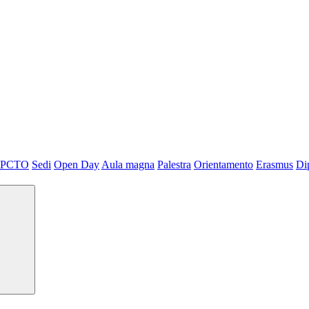
PCTO
Sedi
Open Day
Aula magna
Palestra
Orientamento
Erasmus
Di