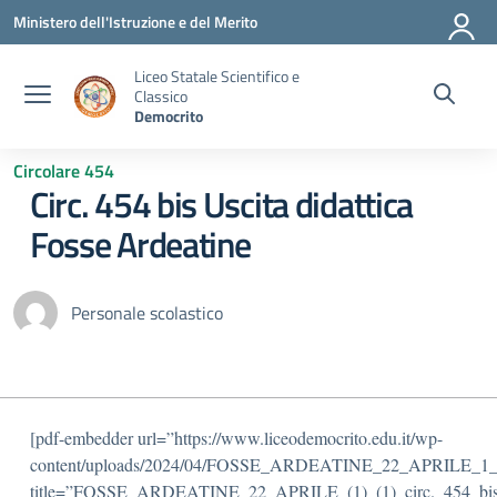
Vai ai contenuti
Vai al menu di navigazione
Vai al footer
Ministero dell'Istruzione e del Merito
Liceo Statale Scientifico e
Classico
Democrito
Circolare 454
Circ. 454 bis Uscita didattica
Fosse Ardeatine
Personale scolastico
[pdf-embedder url=”https://www.liceodemocrito.edu.it/wp-
content/uploads/2024/04/FOSSE_ARDEATINE_22_APRILE_1_1_
title=”FOSSE_ARDEATINE_22_APRILE_(1)_(1)_circ._454_bis