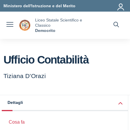
Vai ai contenuti
Vai al menu di navigazione
Vai al footer
Ministero dell'Istruzione e del Merito
Liceo Statale Scientifico e
Classico
Democrito
Ufficio Contabilità
Tiziana D’Orazi
Dettagli
Cosa fa