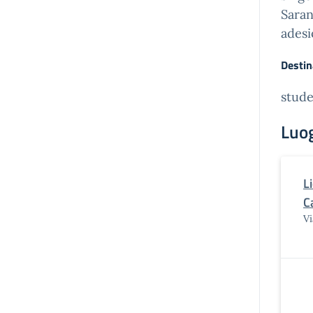
Saran
adesi
Destin
stude
Luo
L
C
Vi