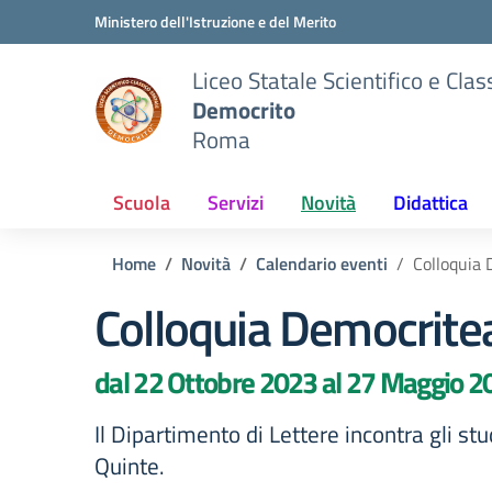
Vai ai contenuti
Vai al menu di navigazione
Vai al footer
Ministero dell'Istruzione e del Merito
Liceo Statale Scientifico e Clas
Democrito
Roma
Scuola
Servizi
Novità
Didattica
Home
Novità
Calendario eventi
Colloquia 
Colloquia Democrite
dal 22 Ottobre 2023 al 27 Maggio 2
Il Dipartimento di Lettere incontra gli stu
Quinte.