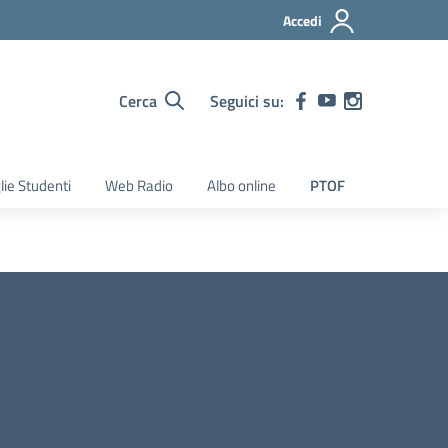
Accedi
Cerca
Seguici su:
lie Studenti
Web Radio
Albo online
PTOF