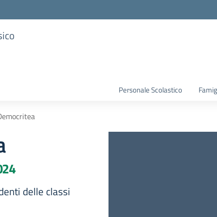
sico
Personale Scolastico
Famig
Democritea
a
024
denti delle classi