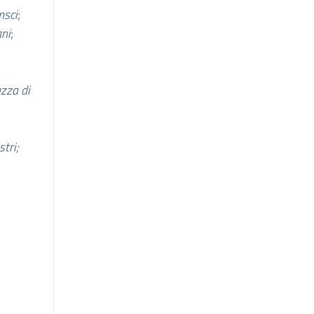
msci
;
ani
;
azza di
stri;