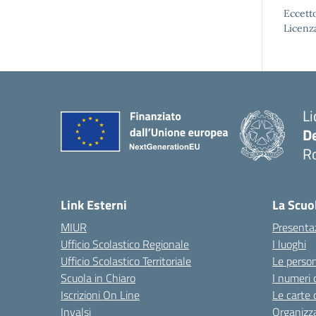
Eccetto
Licenz
Li
D
R
Link Esterni
La Scuo
MIUR
Presenta
Ufficio Scolastico Regionale
I luoghi
Ufficio Scolastico Territoriale
Le perso
Scuola in Chiaro
I numeri 
Iscrizioni On Line
Le carte 
Invalsi
Organizz