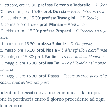
22 ottobre, ore 15.30:
prof.sse Forzano e Todarello
–
A. Gra
20 novembre, ore 15.30:
prof. Quircio
–
Generi letterari cristi
18 dicembre, ore 15.30:
prof.ssa Travaglini
–
C.E. Gadda
;
15 gennaio, ore 15.30:
prof. Mariani
–
Il Satyricon
19 febbraio, ore 15.30:
prof.ssa Properzi
–
C. Cassola, La rag
Bube
;
11 marzo, ore 15.30:
prof.ssa Spinole
–
D. Campana
;
25 marzo, ore 15.30:
prof. Noale
–
L. Meneghello, I piccoli mae
22 aprile, ore 15.30:
prof. Fantini
–
La poesia della Memoria
;
13 maggio, ore 15.30:
prof.ssa Teti
–
La philoxenìa nel mondo
classico
;
27 maggio, ore 15.30:
prof. Passa
–
Essere un eroe: percorsi e
modelli nella letteratura greca
.
tudenti interessati dovranno comunicare la propria
one in portineria entro il giorno precedente ad ogni
lo incontro.