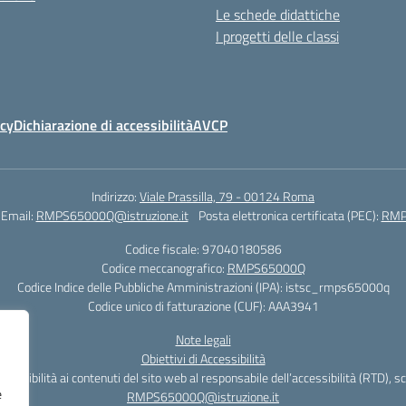
Le schede didattiche
I progetti delle classi
icy
Dichiarazione di accessibilità
AVCP
Indirizzo:
Viale Prassilla, 79 - 00124 Roma
Email:
RMPS65000Q@istruzione.it
Posta elettronica certificata (PEC):
RMPS
Codice fiscale: 97040180586
Codice meccanografico:
RMPS65000Q
Codice Indice delle Pubbliche Amministrazioni (IPA): istsc_rmps65000q
Codice unico di fatturazione (CUF): AAA3941
Note legali
Obiettivi di Accessibilità
cessibilità ai contenuti del sito web al responsabile dell’accessibilità (RTD), s
e
RMPS65000Q@istruzione.it