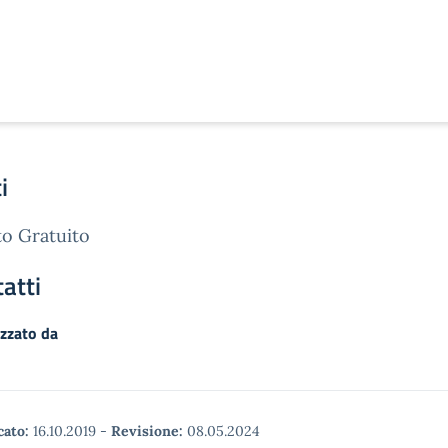
i
o Gratuito
atti
zzato da
cato:
16.10.2019
-
Revisione:
08.05.2024