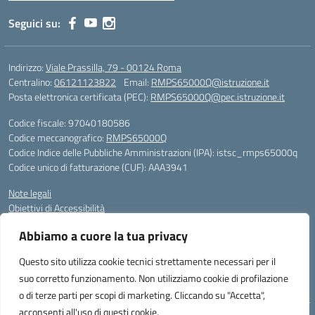
Seguici su:
Indirizzo:
Viale Prassilla, 79 - 00124 Roma
Centralino:
06121123822
Email:
RMPS65000Q@istruzione.it
Posta elettronica certificata (PEC):
RMPS65000Q@pec.istruzione.it
Codice fiscale: 97040180586
Codice meccanografico:
RMPS65000Q
Codice Indice delle Pubbliche Amministrazioni (IPA): istsc_rmps65000q
Codice unico di fatturazione (CUF): AAA3941
Note legali
Obiettivi di Accessibilità
Gli utenti possono segnalare eventuali casi di inaccessibilità ai contenuti
Abbiamo a cuore la tua privacy
del sito web al responsabile dell’accessibilità (RTD), scrivendo al
seguente indirizzo di posta elettronica:
RMPS65000Q@istruzione.it
Questo sito utilizza cookie tecnici strettamente necessari per il
suo corretto funzionamento. Non utilizziamo cookie di profilazione
Sito realizzato da Avaservice
o di terze parti per scopi di marketing. Cliccando su "Accetta",
acconsenti all'uso di questi cookie.