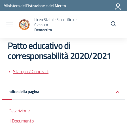
Vai ai contenuti
Vai al menu di navigazione
Vai al footer
Ministero dell'Istruzione e del Merito
Liceo Statale Scientifico e
Classico
Democrito
Patto educativo di
corresponsabilità 2020/2021
Stampa / Condividi
Indice della pagina
Descrizione
Il Documento