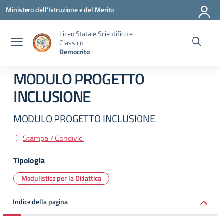
Vai ai contenuti
Vai al menu di navigazione
Vai al footer
Ministero dell'Istruzione e del Merito
Liceo Statale Scientifico e
Classico
Democrito
MODULO PROGETTO
INCLUSIONE
MODULO PROGETTO INCLUSIONE
Stampa / Condividi
Tipologia
Modulistica per la Didattica
Indice della pagina