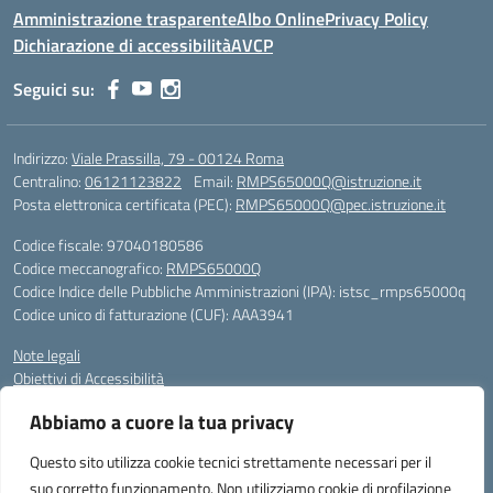
Amministrazione trasparente
Albo Online
Privacy Policy
Dichiarazione di accessibilità
AVCP
Seguici su:
Indirizzo:
Viale Prassilla, 79 - 00124 Roma
Centralino:
06121123822
Email:
RMPS65000Q@istruzione.it
Posta elettronica certificata (PEC):
RMPS65000Q@pec.istruzione.it
Codice fiscale: 97040180586
Codice meccanografico:
RMPS65000Q
Codice Indice delle Pubbliche Amministrazioni (IPA): istsc_rmps65000q
Codice unico di fatturazione (CUF): AAA3941
Note legali
Obiettivi di Accessibilità
Gli utenti possono segnalare eventuali casi di inaccessibilità ai contenuti
Abbiamo a cuore la tua privacy
del sito web al responsabile dell’accessibilità (RTD), scrivendo al
seguente indirizzo di posta elettronica:
RMPS65000Q@istruzione.it
Questo sito utilizza cookie tecnici strettamente necessari per il
suo corretto funzionamento. Non utilizziamo cookie di profilazione