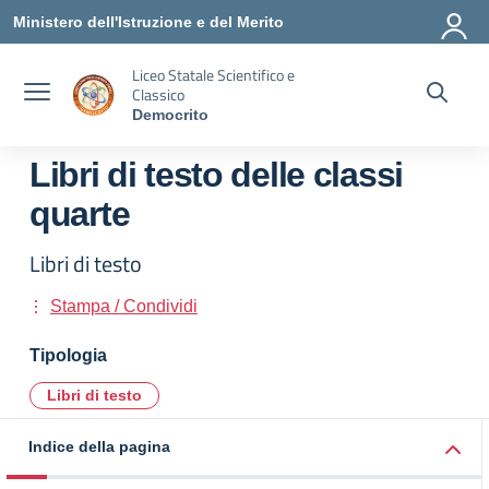
Vai ai contenuti
Vai al menu di navigazione
Vai al footer
Ministero dell'Istruzione e del Merito
Liceo Statale Scientifico e
Classico
Democrito
Libri di testo delle classi
quarte
Libri di testo
Stampa / Condividi
Tipologia
Libri di testo
Indice della pagina