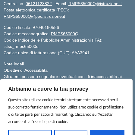
Centralino:
06121123822
Email:
RMPS65000Q@istruzione.it
Posta elettronica certificata (PEC):
RMPS65000Q@pec.istruzione.it
Codice fiscale: 97040180586
Codice meccanografico:
RMPS65000Q
Codice Indice delle Pubbliche Amministrazioni (IPA):
istsc_rmps65000q
Codice unico di fatturazione (CUF): AAA3941
Note legali
Obiettivi di Accessibilità
Gli utenti possono segnalare eventuali casi di inaccessibilità ai
contenuti del sito web al responsabile dell’accessibilità (RTD),
Abbiamo a cuore la tua privacy
scrivendo al seguente indirizzo di posta elettronica:
RMPS65000Q@istruzione.it
Questo sito utilizza cookie tecnici strettamente necessari per il
suo corretto funzionamento. Non utilizziamo cookie di profilazione
Sito realizzato da Avaservice
o di terze parti per scopi di marketing. Cliccando su "Accetta",
acconsenti all'uso di questi cookie.
Idea e progetto di Designers Italia