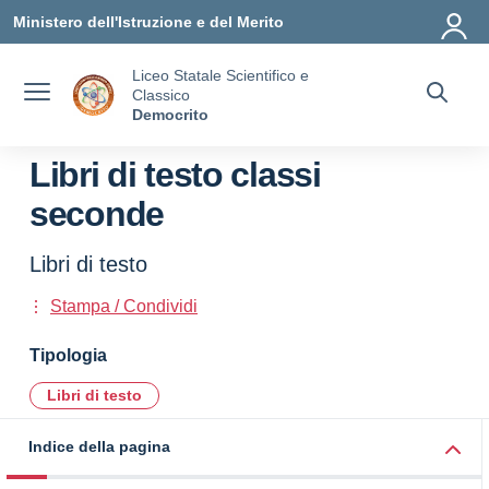
Vai ai contenuti
Vai al menu di navigazione
Vai al footer
Ministero dell'Istruzione e del Merito
Liceo Statale Scientifico e
Classico
Democrito
Libri di testo classi
seconde
Libri di testo
Stampa / Condividi
Tipologia
Libri di testo
Indice della pagina