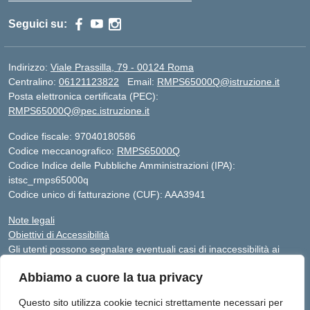
Seguici su:
Indirizzo:
Viale Prassilla, 79 - 00124 Roma
Centralino:
06121123822
Email:
RMPS65000Q@istruzione.it
Posta elettronica certificata (PEC):
RMPS65000Q@pec.istruzione.it
Codice fiscale: 97040180586
Codice meccanografico:
RMPS65000Q
Codice Indice delle Pubbliche Amministrazioni (IPA):
istsc_rmps65000q
Codice unico di fatturazione (CUF): AAA3941
Note legali
Obiettivi di Accessibilità
Gli utenti possono segnalare eventuali casi di inaccessibilità ai
contenuti del sito web al responsabile dell’accessibilità (RTD),
Abbiamo a cuore la tua privacy
scrivendo al seguente indirizzo di posta elettronica:
RMPS65000Q@istruzione.it
Questo sito utilizza cookie tecnici strettamente necessari per