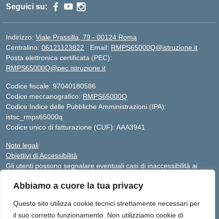
Seguici su:
Indirizzo:
Viale Prassilla, 79 - 00124 Roma
Centralino:
06121123822
Email:
RMPS65000Q@istruzione.it
Posta elettronica certificata (PEC):
RMPS65000Q@pec.istruzione.it
Codice fiscale: 97040180586
Codice meccanografico:
RMPS65000Q
Codice Indice delle Pubbliche Amministrazioni (IPA):
istsc_rmps65000q
Codice unico di fatturazione (CUF): AAA3941
Note legali
Obiettivi di Accessibilità
Gli utenti possono segnalare eventuali casi di inaccessibilità ai
contenuti del sito web al responsabile dell’accessibilità (RTD),
Abbiamo a cuore la tua privacy
scrivendo al seguente indirizzo di posta elettronica:
RMPS65000Q@istruzione.it
Questo sito utilizza cookie tecnici strettamente necessari per
il suo corretto funzionamento. Non utilizziamo cookie di
Sito realizzato da Avaservice