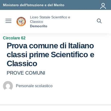
Vai ai contenuti
Vai al menu di navigazione
Vai al footer
Ministero dell'Istruzione e del Merito
Liceo Statale Scientifico e
Classico
Democrito
Circolare 62
Prova comune di Italiano
classi prime Scientifico e
Classico
PROVE COMUNI
Personale scolastico