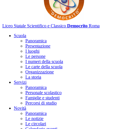
Liceo Statale Scientifico e Classico
Democrito
Roma
Scuola
Panoramica
Presentazione
I luoghi
Le persone
I numeri della scuola
Le carte della scuola
Organizzazione
La storia
Servizi
Panoramica
Personale scolastico
Famiglie e studenti
Percorsi di studio
Novità
Panoramica
Le notizie
Le circolari
Calendario eventi