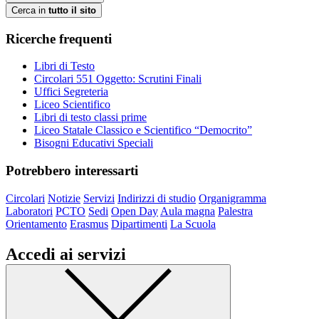
Cerca in
tutto il sito
Ricerche frequenti
Libri di Testo
Circolari 551 Oggetto: Scrutini Finali
Uffici Segreteria
Liceo Scientifico
Libri di testo classi prime
Liceo Statale Classico e Scientifico “Democrito”
Bisogni Educativi Speciali
Potrebbero interessarti
Circolari
Notizie
Servizi
Indirizzi di studio
Organigramma
Laboratori
PCTO
Sedi
Open Day
Aula magna
Palestra
Orientamento
Erasmus
Dipartimenti
La Scuola
Accedi ai servizi