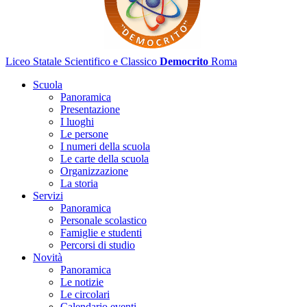
Liceo Statale Scientifico e Classico
Democrito
Roma
Scuola
Panoramica
Presentazione
I luoghi
Le persone
I numeri della scuola
Le carte della scuola
Organizzazione
La storia
Servizi
Panoramica
Personale scolastico
Famiglie e studenti
Percorsi di studio
Novità
Panoramica
Le notizie
Le circolari
Calendario eventi