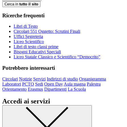
Cerca in
tutto il sito
Ricerche frequenti
Libri di Testo
Circolari 551 Oggetto: Scrutini Finali
Uffici Segreteria
Liceo Scientifico
Libri di testo classi prime
Bisogni Educativi Speciali
Liceo Statale Classico e Scientifico “Democrito”
Potrebbero interessarti
Circolari
Notizie
Servizi
Indirizzi di studio
Organigramma
Laboratori
PCTO
Sedi
Open Day
Aula magna
Palestra
Orientamento
Erasmus
Dipartimenti
La Scuola
Accedi ai servizi