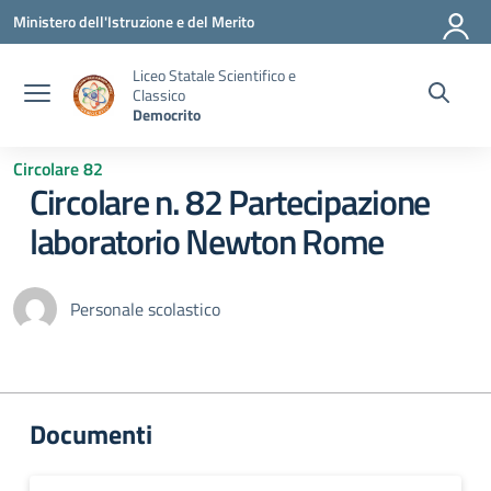
Vai ai contenuti
Vai al menu di navigazione
Vai al footer
Ministero dell'Istruzione e del Merito
Liceo Statale Scientifico e
Classico
Democrito
Circolare 82
Circolare n. 82 Partecipazione
laboratorio Newton Rome
Personale scolastico
Documenti