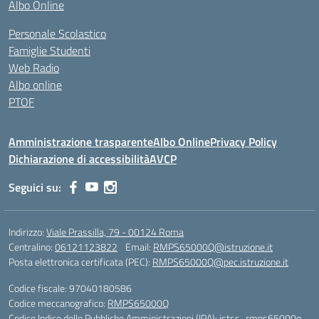
Albo Online
Personale Scolastico
Famiglie Studenti
Web Radio
Albo online
PTOF
Amministrazione trasparente
Albo Online
Privacy Policy
Dichiarazione di accessibilità
AVCP
Seguici su:
Indirizzo:
Viale Prassilla, 79 - 00124 Roma
Centralino:
06121123822
Email:
RMPS65000Q@istruzione.it
Posta elettronica certificata (PEC):
RMPS65000Q@pec.istruzione.it
Codice fiscale: 97040180586
Codice meccanografico:
RMPS65000Q
Codice Indice delle Pubbliche Amministrazioni (IPA): istsc_rmps65000q