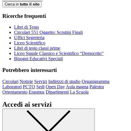
Cerca in
tutto il sito
Ricerche frequenti
Libri di Testo
Circolari 551 Oggetto: Scrutini Finali
Uffici Segreteria
Liceo Scientifico
Libri di testo classi prime
Liceo Statale Classico e Scientifico “Democrito”
Bisogni Educativi Speciali
Potrebbero interessarti
Circolari
Notizie
Servizi
Indirizzi di studio
Organigramma
Laboratori
PCTO
Sedi
Open Day
Aula magna
Palestra
Orientamento
Erasmus
Dipartimenti
La Scuola
Accedi ai servizi