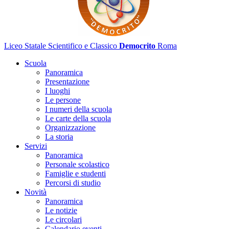
Liceo Statale Scientifico e Classico
Democrito
Roma
Scuola
Panoramica
Presentazione
I luoghi
Le persone
I numeri della scuola
Le carte della scuola
Organizzazione
La storia
Servizi
Panoramica
Personale scolastico
Famiglie e studenti
Percorsi di studio
Novità
Panoramica
Le notizie
Le circolari
Calendario eventi