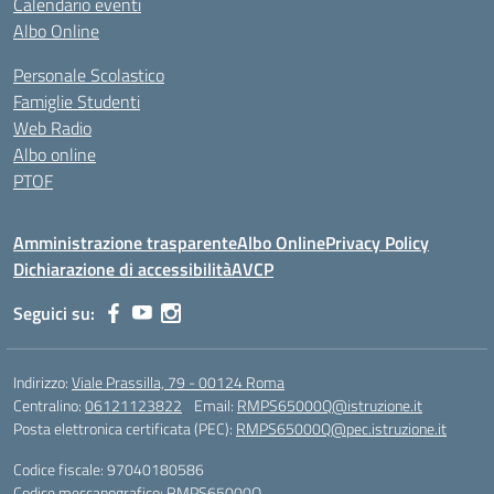
Calendario eventi
Albo Online
Personale Scolastico
Famiglie Studenti
Web Radio
Albo online
PTOF
Amministrazione trasparente
Albo Online
Privacy Policy
Dichiarazione di accessibilità
AVCP
Seguici su:
Indirizzo:
Viale Prassilla, 79 - 00124 Roma
Centralino:
06121123822
Email:
RMPS65000Q@istruzione.it
Posta elettronica certificata (PEC):
RMPS65000Q@pec.istruzione.it
Codice fiscale: 97040180586
Codice meccanografico:
RMPS65000Q