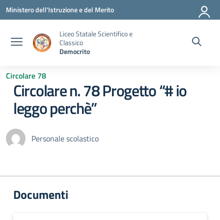
Vai ai contenuti
Vai al menu di navigazione
Vai al footer
Ministero dell'Istruzione e del Merito
Liceo Statale Scientifico e
Classico
Democrito
Circolare 78
Circolare n. 78 Progetto “# io
leggo perchè”
Personale scolastico
Documenti