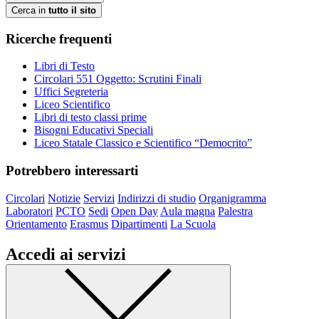
Cerca in
tutto il sito
Ricerche frequenti
Libri di Testo
Circolari 551 Oggetto: Scrutini Finali
Uffici Segreteria
Liceo Scientifico
Libri di testo classi prime
Bisogni Educativi Speciali
Liceo Statale Classico e Scientifico “Democrito”
Potrebbero interessarti
Circolari
Notizie
Servizi
Indirizzi di studio
Organigramma
Laboratori
PCTO
Sedi
Open Day
Aula magna
Palestra
Orientamento
Erasmus
Dipartimenti
La Scuola
Accedi ai servizi