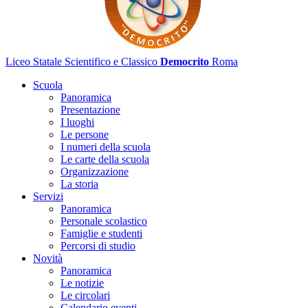
Liceo Statale Scientifico e Classico
Democrito
Roma
Scuola
Panoramica
Presentazione
I luoghi
Le persone
I numeri della scuola
Le carte della scuola
Organizzazione
La storia
Servizi
Panoramica
Personale scolastico
Famiglie e studenti
Percorsi di studio
Novità
Panoramica
Le notizie
Le circolari
Calendario eventi