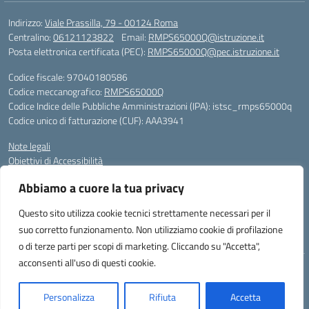
Indirizzo:
Viale Prassilla, 79 - 00124 Roma
Centralino:
06121123822
Email:
RMPS65000Q@istruzione.it
Posta elettronica certificata (PEC):
RMPS65000Q@pec.istruzione.it
Codice fiscale: 97040180586
Codice meccanografico:
RMPS65000Q
Codice Indice delle Pubbliche Amministrazioni (IPA): istsc_rmps65000q
Codice unico di fatturazione (CUF): AAA3941
Note legali
Obiettivi di Accessibilità
Gli utenti possono segnalare eventuali casi di inaccessibilità ai contenuti
Abbiamo a cuore la tua privacy
del sito web al responsabile dell’accessibilità (RTD), scrivendo al
seguente indirizzo di posta elettronica:
RMPS65000Q@istruzione.it
Questo sito utilizza cookie tecnici strettamente necessari per il
suo corretto funzionamento. Non utilizziamo cookie di profilazione
Sito realizzato da Avaservice
o di terze parti per scopi di marketing. Cliccando su "Accetta",
acconsenti all'uso di questi cookie.
Idea e progetto di Designers Italia
Personalizza
Rifiuta
Accetta