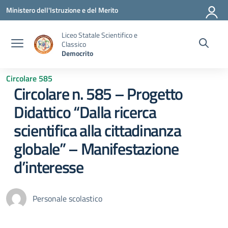
Vai ai contenuti
Vai al menu di navigazione
Vai al footer
Ministero dell'Istruzione e del Merito
Liceo Statale Scientifico e
Classico
Democrito
Circolare 585
Circolare n. 585 – Progetto
Didattico “Dalla ricerca
scientifica alla cittadinanza
globale” – Manifestazione
d’interesse
Personale scolastico