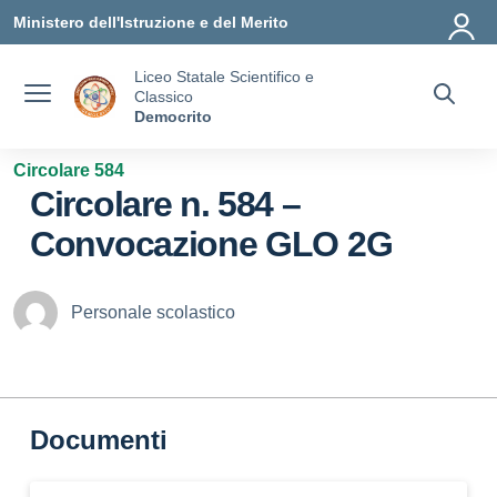
Vai ai contenuti
Vai al menu di navigazione
Vai al footer
Ministero dell'Istruzione e del Merito
Liceo Statale Scientifico e
Classico
Democrito
Circolare 584
Circolare n. 584 –
Convocazione GLO 2G
Personale scolastico
Documenti