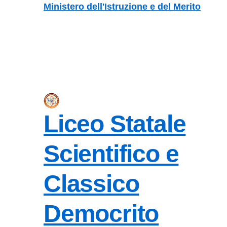
Vai ai contenuti
Vai al menu di navigazione
Vai al footer
Ministero dell'Istruzione e del Merito
Liceo Statale
Scientifico e
Classico
Democrito