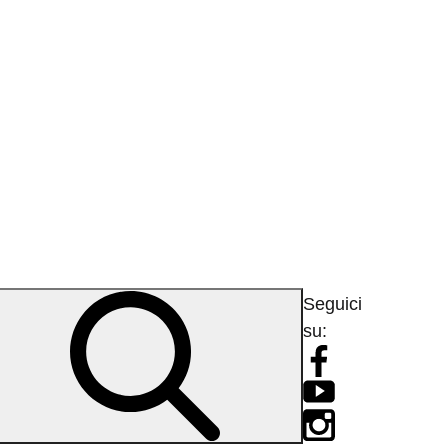
Seguici
su: