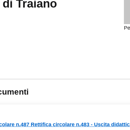
 di Traiano
Pe
cumenti
colare n.487 Rettifica circolare n.483 - Uscita didatti