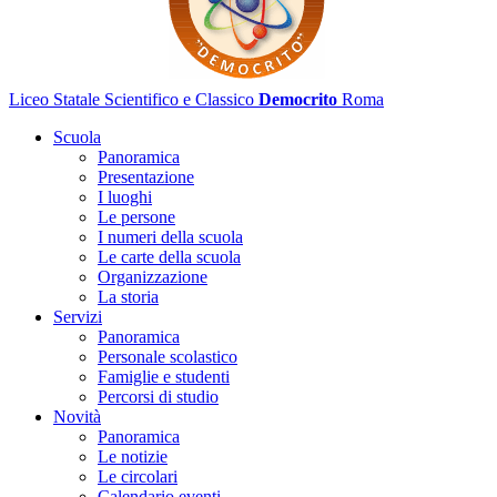
Liceo Statale Scientifico e Classico
Democrito
Roma
Scuola
Panoramica
Presentazione
I luoghi
Le persone
I numeri della scuola
Le carte della scuola
Organizzazione
La storia
Servizi
Panoramica
Personale scolastico
Famiglie e studenti
Percorsi di studio
Novità
Panoramica
Le notizie
Le circolari
Calendario eventi