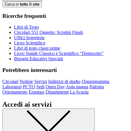
Cerca in
tutto il sito
Ricerche frequenti
Libri di Testo
Circolari 551 Oggetto: Scrutini Finali
Uffici Segreteria
Liceo Scientifico
Libri di testo classi prime
Liceo Statale Classico e Scientifico “Democrito”
Bisogni Educativi Speciali
Potrebbero interessarti
Circolari
Notizie
Servizi
Indirizzi di studio
Organigramma
Laboratori
PCTO
Sedi
Open Day
Aula magna
Palestra
Orientamento
Erasmus
Dipartimenti
La Scuola
Accedi ai servizi