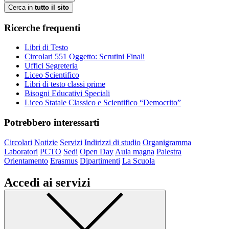
Cerca in
tutto il sito
Ricerche frequenti
Libri di Testo
Circolari 551 Oggetto: Scrutini Finali
Uffici Segreteria
Liceo Scientifico
Libri di testo classi prime
Bisogni Educativi Speciali
Liceo Statale Classico e Scientifico “Democrito”
Potrebbero interessarti
Circolari
Notizie
Servizi
Indirizzi di studio
Organigramma
Laboratori
PCTO
Sedi
Open Day
Aula magna
Palestra
Orientamento
Erasmus
Dipartimenti
La Scuola
Accedi ai servizi