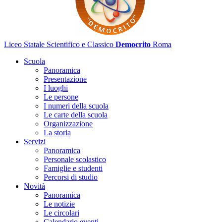
Liceo Statale Scientifico e Classico
Democrito
Roma
Scuola
Panoramica
Presentazione
I luoghi
Le persone
I numeri della scuola
Le carte della scuola
Organizzazione
La storia
Servizi
Panoramica
Personale scolastico
Famiglie e studenti
Percorsi di studio
Novità
Panoramica
Le notizie
Le circolari
Calendario eventi