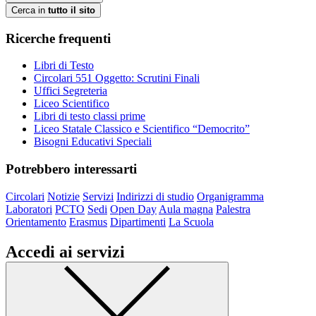
Cerca in
tutto il sito
Ricerche frequenti
Libri di Testo
Circolari 551 Oggetto: Scrutini Finali
Uffici Segreteria
Liceo Scientifico
Libri di testo classi prime
Liceo Statale Classico e Scientifico “Democrito”
Bisogni Educativi Speciali
Potrebbero interessarti
Circolari
Notizie
Servizi
Indirizzi di studio
Organigramma
Laboratori
PCTO
Sedi
Open Day
Aula magna
Palestra
Orientamento
Erasmus
Dipartimenti
La Scuola
Accedi ai servizi