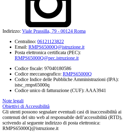
Indirizzo:
Viale Prassilla, 79 - 00124 Roma
Centralino:
06121123822
Email:
RMPS65000Q@istruzione.it
Posta elettronica certificata (PEC):
RMPS65000Q@pec.istruzione.it
Codice fiscale: 97040180586
Codice meccanografico:
RMPS65000Q
Codice Indice delle Pubbliche Amministrazioni (IPA):
istsc_rmps65000q
Codice unico di fatturazione (CUF): AAA3941
Note legali
Obiettivi di Accessibilità
Gli utenti possono segnalare eventuali casi di inaccessibilità ai
contenuti del sito web al responsabile dell’accessibilità (RTD),
scrivendo al seguente indirizzo di posta elettronica:
RMPS65000Q@istruzione.it