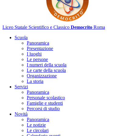
Liceo Statale Scientifico e Classico
Democrito
Roma
Scuola
Panoramica
Presentazione
I luoghi
Le persone
I numeri della scuola
Le carte della scuola
Organizzazione
La storia
Servizi
Panoramica
Personale scolastico
Famiglie e studenti
Percorsi di studio
Novità
Panoramica
Le notizie
Le circolari
Calendario eventi