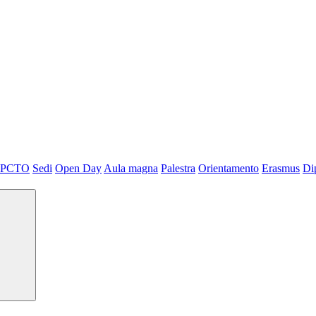
PCTO
Sedi
Open Day
Aula magna
Palestra
Orientamento
Erasmus
Di