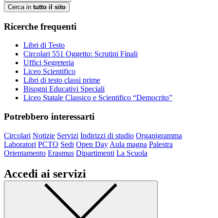
Cerca in
tutto il sito
Ricerche frequenti
Libri di Testo
Circolari 551 Oggetto: Scrutini Finali
Uffici Segreteria
Liceo Scientifico
Libri di testo classi prime
Bisogni Educativi Speciali
Liceo Statale Classico e Scientifico “Democrito”
Potrebbero interessarti
Circolari
Notizie
Servizi
Indirizzi di studio
Organigramma
Laboratori
PCTO
Sedi
Open Day
Aula magna
Palestra
Orientamento
Erasmus
Dipartimenti
La Scuola
Accedi ai servizi