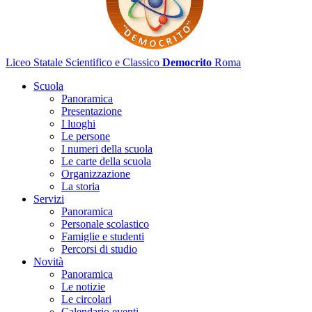
Liceo Statale Scientifico e Classico
Democrito
Roma
Scuola
Panoramica
Presentazione
I luoghi
Le persone
I numeri della scuola
Le carte della scuola
Organizzazione
La storia
Servizi
Panoramica
Personale scolastico
Famiglie e studenti
Percorsi di studio
Novità
Panoramica
Le notizie
Le circolari
Calendario eventi