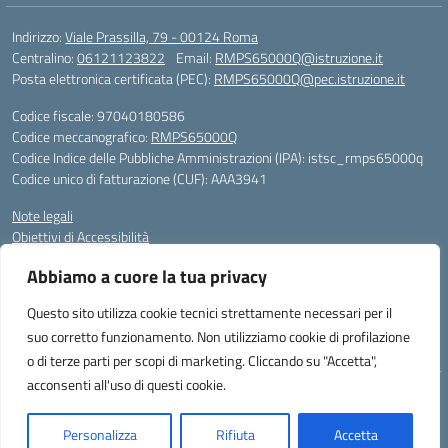
Indirizzo:
Viale Prassilla, 79 - 00124 Roma
Centralino:
06121123822
Email:
RMPS65000Q@istruzione.it
Posta elettronica certificata (PEC):
RMPS65000Q@pec.istruzione.it
Codice fiscale: 97040180586
Codice meccanografico:
RMPS65000Q
Codice Indice delle Pubbliche Amministrazioni (IPA): istsc_rmps65000q
Codice unico di fatturazione (CUF): AAA3941
Note legali
Obiettivi di Accessibilità
Gli utenti possono segnalare eventuali casi di inaccessibilità ai contenuti
Abbiamo a cuore la tua privacy
del sito web al responsabile dell’accessibilità (RTD), scrivendo al
seguente indirizzo di posta elettronica:
RMPS65000Q@istruzione.it
Questo sito utilizza cookie tecnici strettamente necessari per il
suo corretto funzionamento. Non utilizziamo cookie di profilazione
Sito realizzato da Avaservice
o di terze parti per scopi di marketing. Cliccando su "Accetta",
acconsenti all'uso di questi cookie.
Idea e progetto di Designers Italia
Personalizza
Rifiuta
Accetta