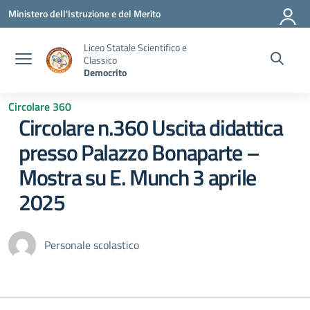
Vai ai contenuti
Vai al menu di navigazione
Vai al footer
Ministero dell'Istruzione e del Merito
Liceo Statale Scientifico e
Classico
Democrito
Circolare 360
Circolare n.360 Uscita didattica
presso Palazzo Bonaparte –
Mostra su E. Munch 3 aprile
2025
Personale scolastico