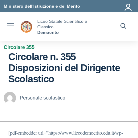
Vai ai contenuti
Vai al menu di navigazione
Vai al footer
Ministero dell'Istruzione e del Merito
Liceo Statale Scientifico e
Classico
Democrito
Circolare 355
Circolare n. 355
Disposizioni del Dirigente
Scolastico
Personale scolastico
[pdf-embedder url=”https://www.liceodemocrito.edu.it/wp-