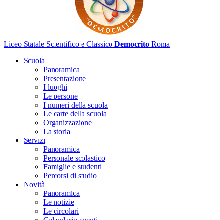
Liceo Statale Scientifico e Classico
Democrito
Roma
Scuola
Panoramica
Presentazione
I luoghi
Le persone
I numeri della scuola
Le carte della scuola
Organizzazione
La storia
Servizi
Panoramica
Personale scolastico
Famiglie e studenti
Percorsi di studio
Novità
Panoramica
Le notizie
Le circolari
Calendario eventi