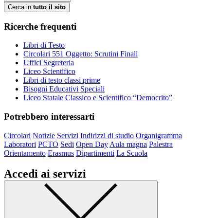
Cerca in
tutto il sito
Ricerche frequenti
Libri di Testo
Circolari 551 Oggetto: Scrutini Finali
Uffici Segreteria
Liceo Scientifico
Libri di testo classi prime
Bisogni Educativi Speciali
Liceo Statale Classico e Scientifico “Democrito”
Potrebbero interessarti
Circolari
Notizie
Servizi
Indirizzi di studio
Organigramma
Laboratori
PCTO
Sedi
Open Day
Aula magna
Palestra
Orientamento
Erasmus
Dipartimenti
La Scuola
Accedi ai servizi