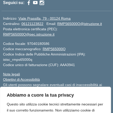
Seguici su:
Indirizzo:
Viale Prassilla, 79 - 00124 Roma
Centralino:
06121123822
Email:
RMPS65000Q@istruzione.it
Posta elettronica certificata (PEC):
RMPS65000Q@pec.istruzione.it
Codice fiscale: 97040180586
Codice meccanografico:
RMPS65000Q
Codice Indice delle Pubbliche Amministrazioni (IPA):
istsc_rmps65000q
Codice unico di fatturazione (CUF): AAA3941
Note legali
Obiettivi di Accessibilità
Gli utenti possono segnalare eventuali casi di inaccessibilità ai
contenuti del sito web al responsabile dell’accessibilità (RTD),
Abbiamo a cuore la tua privacy
scrivendo al seguente indirizzo di posta elettronica:
RMPS65000Q@istruzione.it
Questo sito utilizza cookie tecnici strettamente necessari per
il suo corretto funzionamento. Non utilizziamo cookie di
Sito realizzato da Avaservice