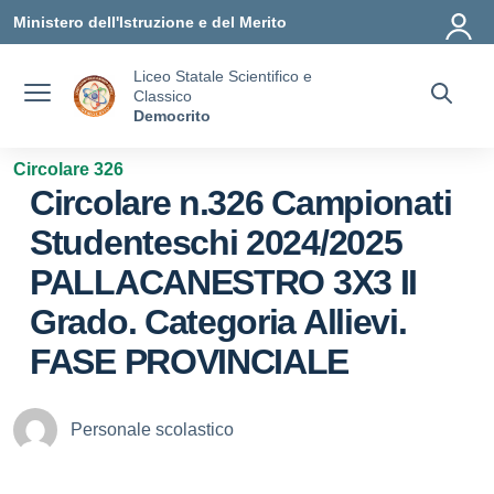
Vai ai contenuti
Vai al menu di navigazione
Vai al footer
Ministero dell'Istruzione e del Merito
Liceo Statale Scientifico e
Classico
Democrito
Circolare 326
Circolare n.326 Campionati
Studenteschi 2024/2025
PALLACANESTRO 3X3 II
Grado. Categoria Allievi.
FASE PROVINCIALE
Personale scolastico