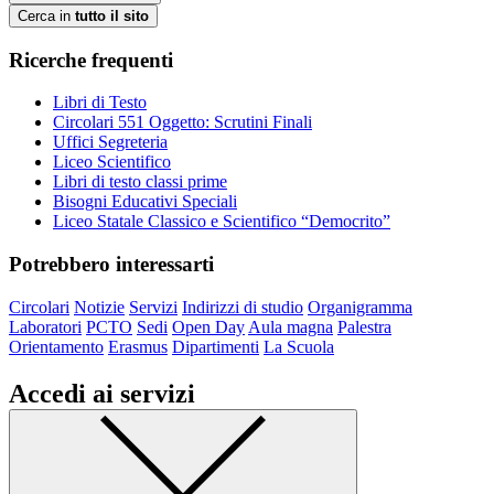
Cerca in
tutto il sito
Ricerche frequenti
Libri di Testo
Circolari 551 Oggetto: Scrutini Finali
Uffici Segreteria
Liceo Scientifico
Libri di testo classi prime
Bisogni Educativi Speciali
Liceo Statale Classico e Scientifico “Democrito”
Potrebbero interessarti
Circolari
Notizie
Servizi
Indirizzi di studio
Organigramma
Laboratori
PCTO
Sedi
Open Day
Aula magna
Palestra
Orientamento
Erasmus
Dipartimenti
La Scuola
Accedi ai servizi