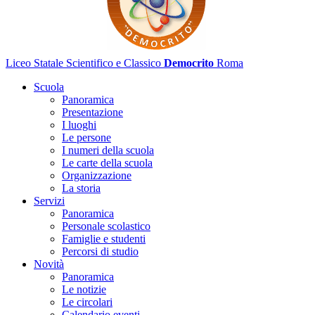
Liceo Statale Scientifico e Classico
Democrito
Roma
Scuola
Panoramica
Presentazione
I luoghi
Le persone
I numeri della scuola
Le carte della scuola
Organizzazione
La storia
Servizi
Panoramica
Personale scolastico
Famiglie e studenti
Percorsi di studio
Novità
Panoramica
Le notizie
Le circolari
Calendario eventi