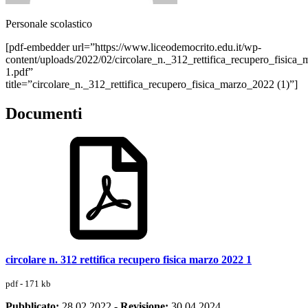
Personale scolastico
[pdf-embedder url=”https://www.liceodemocrito.edu.it/wp-
content/uploads/2022/02/circolare_n._312_rettifica_recupero_fisica
1.pdf”
title=”circolare_n._312_rettifica_recupero_fisica_marzo_2022 (1)”]
Documenti
circolare n. 312 rettifica recupero fisica marzo 2022 1
pdf - 171 kb
Pubblicato:
28.02.2022
-
Revisione:
30.04.2024