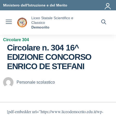
Vai ai contenuti
Vai al menu di navigazione
Vai al footer
Ministero dell'Istruzione e del Merito
Liceo Statale Scientifico e
Classico
Democrito
Circolare 304
Circolare n. 304 16^
EDIZIONE CONCORSO
ENRICO DE STEFANI
Personale scolastico
[pdf-embedder url=”https://www.liceodemocrito.edu.it/wp-