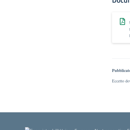
Docu
Pubblicat
Eccetto dov