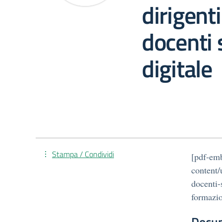
dirigenti
docenti 
digitale
Stampa / Condividi
[pdf-emb
content/
docenti-
formazio