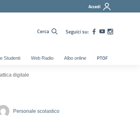
Accedi
Cerca
Seguici su:
PTOF
e Studenti
Web Radio
Albo online
ttica digitale
Personale scolastico