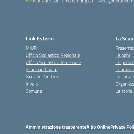
Link Esterni
La Scuo
MIUR
Presenta
Ufficio Scolastico Regionale
I luoghi
Ufficio Scolastico Territoriale
Le perso
Scuola in Chiaro
I numeri 
Iscrizioni On Line
Le carte 
Invalsi
Organizz
Comune
La storia
Amministrazione trasparente
Albo Online
Privacy Pol