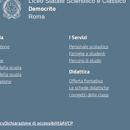
Liceo Statale Scientifico e Classico
Democrito
Roma
la
I Servizi
zione
Personale scolastico
Famiglie e studenti
ne
Percorsi di studio
della scuola
Didattica
della scuola
Offerta formativa
azione
Le schede didattiche
I progetti delle classi
icy
Dichiarazione di accessibilità
AVCP