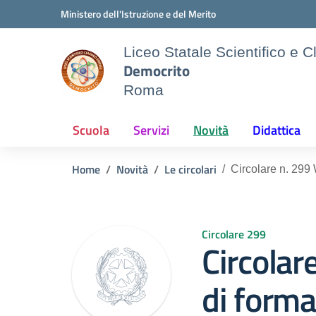
Vai ai contenuti
Vai al menu di navigazione
Vai al footer
Ministero dell'Istruzione e del Merito
Liceo Statale Scientifico e C
Democrito
Roma
Scuola
Servizi
Novità
Didattica
Home
Novità
Le circolari
Circolare n. 299 
Circolare 299
Circolar
di forma