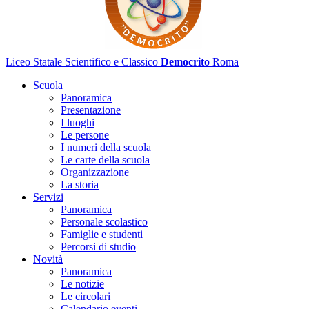
Liceo Statale Scientifico e Classico
Democrito
Roma
Scuola
Panoramica
Presentazione
I luoghi
Le persone
I numeri della scuola
Le carte della scuola
Organizzazione
La storia
Servizi
Panoramica
Personale scolastico
Famiglie e studenti
Percorsi di studio
Novità
Panoramica
Le notizie
Le circolari
Calendario eventi