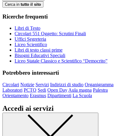
Cerca in
tutto il sito
Ricerche frequenti
Libri di Testo
Circolari 551 Oggetto: Scrutini Finali
Uffici Segreteria
Liceo Scientifico
Libri di testo classi prime
Bisogni Educativi Speciali
Liceo Statale Classico e Scientifico “Democrito”
Potrebbero interessarti
Circolari
Notizie
Servizi
Indirizzi di studio
Organigramma
Laboratori
PCTO
Sedi
Open Day
Aula magna
Palestra
Orientamento
Erasmus
Dipartimenti
La Scuola
Accedi ai servizi