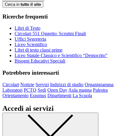
Cerca in
tutto il sito
Ricerche frequenti
Libri di Testo
Circolari 551 Oggetto: Scrutini Finali
Uffici Segreteria
Liceo Scientifico
Libri di testo classi prime
Liceo Statale Classico e Scientifico “Democrito”
Bisogni Educativi Speciali
Potrebbero interessarti
Circolari
Notizie
Servizi
Indirizzi di studio
Organigramma
Laboratori
PCTO
Sedi
Open Day
Aula magna
Palestra
Orientamento
Erasmus
Dipartimenti
La Scuola
Accedi ai servizi