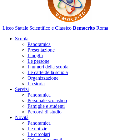
Liceo Statale Scientifico e Classico
Democrito
Roma
Scuola
Panoramica
Presentazione
I luoghi
Le persone
I numeri della scuola
Le carte della scuola
Organizzazione
La storia
Servizi
Panoramica
Personale scolastico
Famiglie e studenti
Percorsi di studio
Novità
Panoramica
Le notizie
Le circolari
Calendario eventi