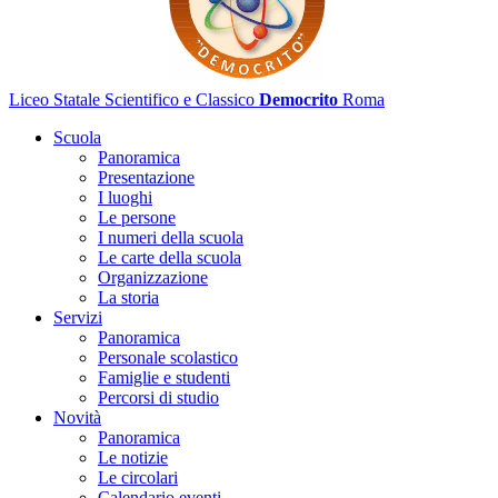
Liceo Statale Scientifico e Classico
Democrito
Roma
Scuola
Panoramica
Presentazione
I luoghi
Le persone
I numeri della scuola
Le carte della scuola
Organizzazione
La storia
Servizi
Panoramica
Personale scolastico
Famiglie e studenti
Percorsi di studio
Novità
Panoramica
Le notizie
Le circolari
Calendario eventi