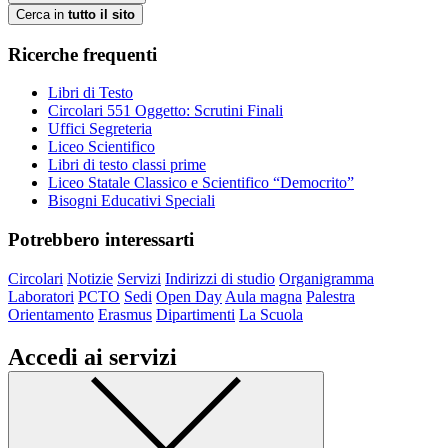
Cerca in
tutto il sito
Ricerche frequenti
Libri di Testo
Circolari 551 Oggetto: Scrutini Finali
Uffici Segreteria
Liceo Scientifico
Libri di testo classi prime
Liceo Statale Classico e Scientifico “Democrito”
Bisogni Educativi Speciali
Potrebbero interessarti
Circolari
Notizie
Servizi
Indirizzi di studio
Organigramma
Laboratori
PCTO
Sedi
Open Day
Aula magna
Palestra
Orientamento
Erasmus
Dipartimenti
La Scuola
Accedi ai servizi