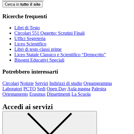
Cerca in
tutto il sito
Ricerche frequenti
Libri di Testo
Circolari 551 Oggetto: Scrutini Finali
Uffici Segreteria
Liceo Scientifico
Libri di testo classi prime
Liceo Statale Classico e Scientifico “Democrito”
Bisogni Educativi Speciali
Potrebbero interessarti
Circolari
Notizie
Servizi
Indirizzi di studio
Organigramma
Laboratori
PCTO
Sedi
Open Day
Aula magna
Palestra
Orientamento
Erasmus
Dipartimenti
La Scuola
Accedi ai servizi