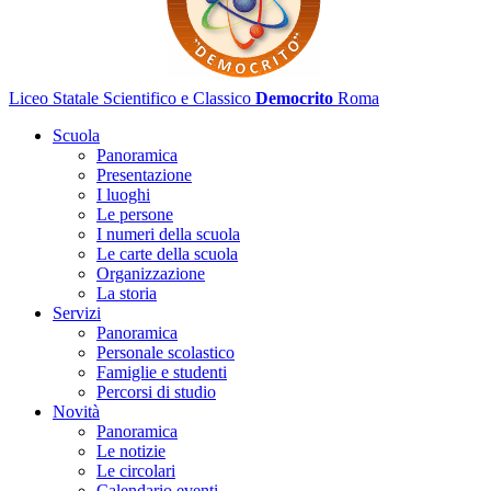
Liceo Statale Scientifico e Classico
Democrito
Roma
Scuola
Panoramica
Presentazione
I luoghi
Le persone
I numeri della scuola
Le carte della scuola
Organizzazione
La storia
Servizi
Panoramica
Personale scolastico
Famiglie e studenti
Percorsi di studio
Novità
Panoramica
Le notizie
Le circolari
Calendario eventi