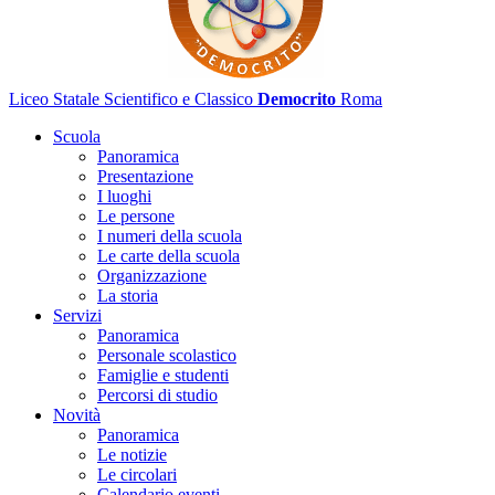
Liceo Statale Scientifico e Classico
Democrito
Roma
Scuola
Panoramica
Presentazione
I luoghi
Le persone
I numeri della scuola
Le carte della scuola
Organizzazione
La storia
Servizi
Panoramica
Personale scolastico
Famiglie e studenti
Percorsi di studio
Novità
Panoramica
Le notizie
Le circolari
Calendario eventi