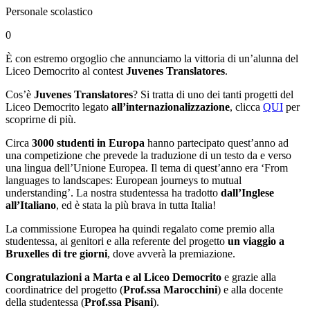
Personale scolastico
0
È con estremo orgoglio che annunciamo la vittoria di un’alunna del
Liceo Democrito al contest
Juvenes Translatores
.
Cos’è
Juvenes Translatores
? Si tratta di uno dei tanti progetti del
Liceo Democrito legato
all’internazionalizzazione
, clicca
QUI
per
scoprirne di più.
Circa
3000 studenti in Europa
hanno partecipato quest’anno ad
una competizione che prevede la traduzione di un testo da e verso
una lingua dell’Unione Europea. Il tema di quest’anno era ‘From
languages to landscapes: European journeys to mutual
understanding’. La nostra studentessa ha tradotto
dall’Inglese
all’Italiano
, ed è stata la più brava in tutta Italia!
La commissione Europea ha quindi regalato come premio alla
studentessa, ai genitori e alla referente del progetto
un viaggio a
Bruxelles di tre giorni
, dove avverà la premiazione.
Congratulazioni a Marta e al Liceo Democrito
e grazie alla
coordinatrice del progetto (
Prof.ssa Marocchini
) e alla docente
della studentessa (
Prof.ssa Pisani
).