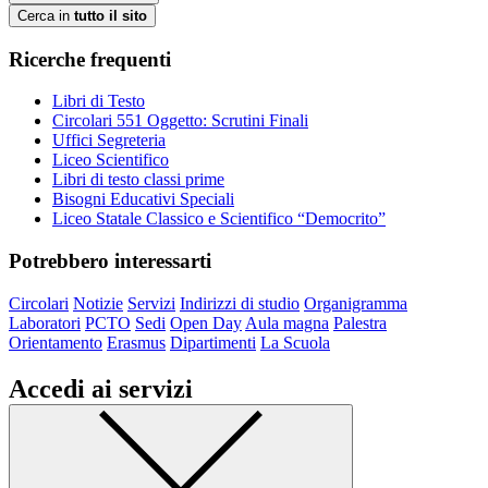
Cerca in
tutto il sito
Ricerche frequenti
Libri di Testo
Circolari 551 Oggetto: Scrutini Finali
Uffici Segreteria
Liceo Scientifico
Libri di testo classi prime
Bisogni Educativi Speciali
Liceo Statale Classico e Scientifico “Democrito”
Potrebbero interessarti
Circolari
Notizie
Servizi
Indirizzi di studio
Organigramma
Laboratori
PCTO
Sedi
Open Day
Aula magna
Palestra
Orientamento
Erasmus
Dipartimenti
La Scuola
Accedi ai servizi