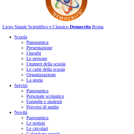
Liceo Statale Scientifico e Classico
Democrito
Roma
Scuola
Panoramica
Presentazione
I luoghi
Le persone
I numeri della scuola
Le carte della scuola
Organizzazione
La storia
Servizi
Panoramica
Personale scolastico
Famiglie e studenti
Percorsi di studio
Novità
Panoramica
Le notizie
Le circolari
Calendario eventi