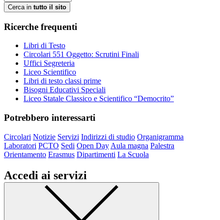
Cerca in
tutto il sito
Ricerche frequenti
Libri di Testo
Circolari 551 Oggetto: Scrutini Finali
Uffici Segreteria
Liceo Scientifico
Libri di testo classi prime
Bisogni Educativi Speciali
Liceo Statale Classico e Scientifico “Democrito”
Potrebbero interessarti
Circolari
Notizie
Servizi
Indirizzi di studio
Organigramma
Laboratori
PCTO
Sedi
Open Day
Aula magna
Palestra
Orientamento
Erasmus
Dipartimenti
La Scuola
Accedi ai servizi