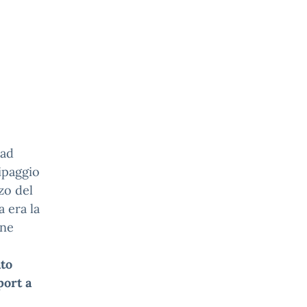
 ad
uipaggio
zo del
 era la
one
to
port a