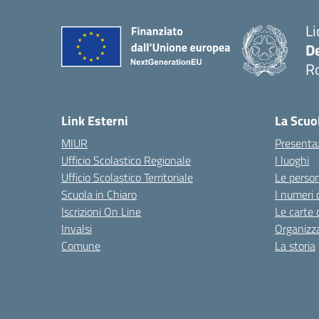
Li
D
R
Link Esterni
La Scuo
MIUR
Presenta
Ufficio Scolastico Regionale
I luoghi
Ufficio Scolastico Territoriale
Le perso
Scuola in Chiaro
I numeri 
Iscrizioni On Line
Le carte 
Invalsi
Organizz
Comune
La storia