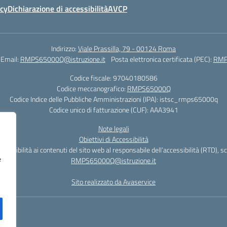
icy
Dichiarazione di accessibilità
AVCP
Indirizzo:
Viale Prassilla, 79 - 00124 Roma
Email:
RMPS65000Q@istruzione.it
Posta elettronica certificata (PEC):
RMPS
Codice fiscale: 97040180586
Codice meccanografico:
RMPS65000Q
Codice Indice delle Pubbliche Amministrazioni (IPA): istsc_rmps65000q
Codice unico di fatturazione (CUF): AAA3941
Note legali
Obiettivi di Accessibilità
cessibilità ai contenuti del sito web al responsabile dell’accessibilità (RTD), s
e
RMPS65000Q@istruzione.it
Sito realizzato da Avaservice