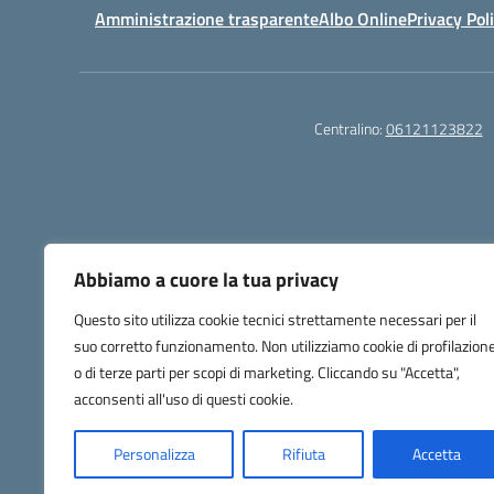
Amministrazione trasparente
Albo Online
Privacy Pol
Centralino:
06121123822
Abbiamo a cuore la tua privacy
Questo sito utilizza cookie tecnici strettamente necessari per il
Gli utenti possono segnalare eventuali casi di inac
suo corretto funzionamento. Non utilizziamo cookie di profilazion
o di terze parti per scopi di marketing. Cliccando su "Accetta",
acconsenti all'uso di questi cookie.
Personalizza
Rifiuta
Accetta