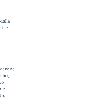
dalla
ltre
icerone
ilio,
io
rdo
to,