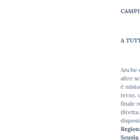
CAMPI
A TUT
Anche 
altre s
è misto
terzo, 
finale 
diretta
disposi
Regiona
Scuola.