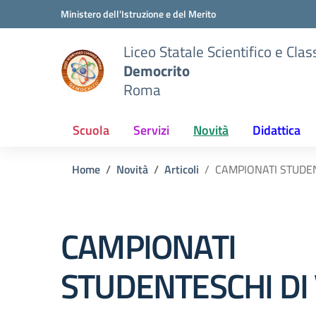
Vai ai contenuti
Vai al menu di navigazione
Vai al footer
Ministero dell'Istruzione e del Merito
Liceo Statale Scientifico e Clas
Democrito
Roma
Scuola
Servizi
Novità
Didattica
Home
Novità
Articoli
CAMPIONATI STUDEN
CAMPIONATI
STUDENTESCHI DI