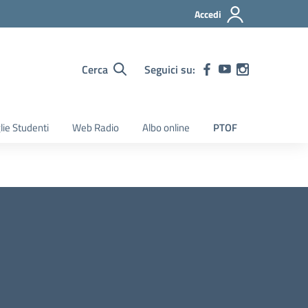
Accedi
Cerca
Seguici su:
lie Studenti
Web Radio
Albo online
PTOF