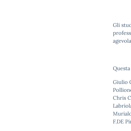
Gli stu
profess
agevola
Questa 
Giulio 
Pollion
Chris C
Labriol
Muriald
F.DE P