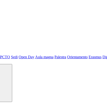
PCTO
Sedi
Open Day
Aula magna
Palestra
Orientamento
Erasmus
Di